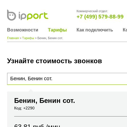
Коммерческий отдел:
+7 (499) 579-88-99
Возможности
Тарифы
Как подключить
К
Главная
>
Тарифы
> Бенин, Бенин сот.
Узнайте стоимость звонков
Для получения информации о стоимости звонка, пожалуйста, введите телефонный н
вы хотите позвонить или название города или страны
Бенин, Бенин сот.
Код: +2290
63.81
руб./мин.