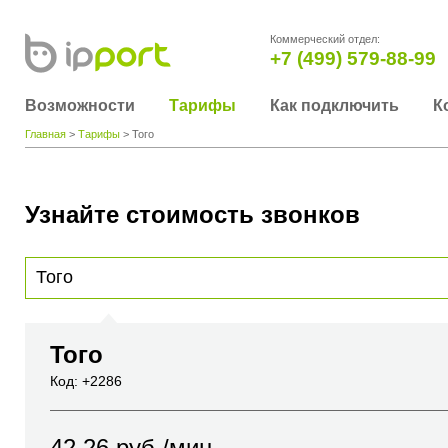
Коммерческий отдел:
+7 (499) 579-88-99
Возможности
Тарифы
Как подключить
К
Главная
>
Тарифы
> Того
Узнайте стоимость звонков
Для получения информации о стоимости звонка, пожалуйста, введите телефонный н
вы хотите позвонить или название города или страны
Того
Код: +2286
42.26
руб./мин.