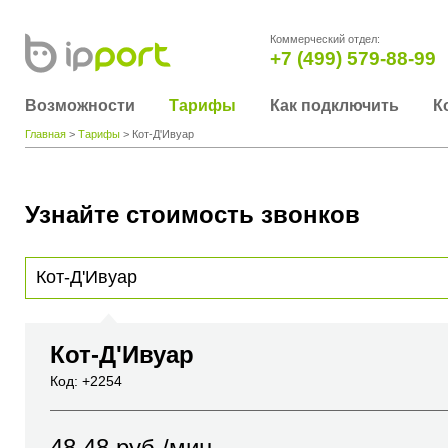
Коммерческий отдел:
+7 (499) 579-88-99
Возможности
Тарифы
Как подключить
К
Главная
>
Тарифы
> Кот-Д'Ивуар
Узнайте стоимость звонков
Для получения информации о стоимости звонка, пожалуйста, введите телефонный н
вы хотите позвонить или название города или страны
Кот-Д'Ивуар
Код: +2254
48.48
руб./мин.