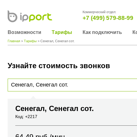
Коммерческий отдел:
+7 (499) 579-88-99
Возможности
Тарифы
Как подключить
К
Главная
>
Тарифы
> Сенегал, Сенегал сот.
Узнайте стоимость звонков
Для получения информации о стоимости звонка, пожалуйста, введите телефонный н
вы хотите позвонить или название города или страны
Сенегал, Сенегал сот.
Код: +2217
64.49
руб./мин.