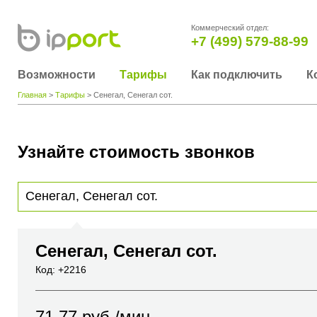
Коммерческий отдел:
+7 (499) 579-88-99
Возможности
Тарифы
Как подключить
К
Главная
>
Тарифы
> Сенегал, Сенегал сот.
Узнайте стоимость звонков
Для получения информации о стоимости звонка, пожалуйста, введите телефонный н
вы хотите позвонить или название города или страны
Сенегал, Сенегал сот.
Код: +2216
71.77
руб./мин.