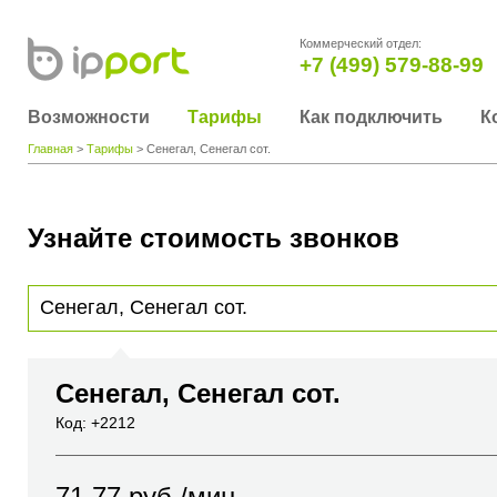
Коммерческий отдел:
+7 (499) 579-88-99
Возможности
Тарифы
Как подключить
К
Главная
>
Тарифы
> Сенегал, Сенегал сот.
Узнайте стоимость звонков
Для получения информации о стоимости звонка, пожалуйста, введите телефонный н
вы хотите позвонить или название города или страны
Сенегал, Сенегал сот.
Код: +2212
71.77
руб./мин.