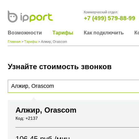
Коммерческий отдел:
+7 (499) 579-88-99
Возможности
Тарифы
Как подключить
К
Главная
>
Тарифы
> Алжир, Orascom
Узнайте стоимость звонков
Для получения информации о стоимости звонка, пожалуйста, введите телефонный н
вы хотите позвонить или название города или страны
Алжир, Orascom
Код: +2137
106.45
руб./мин.