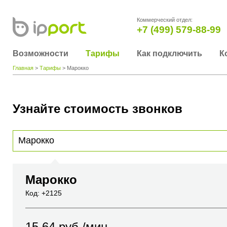
Коммерческий отдел:
+7 (499) 579-88-99
Возможности
Тарифы
Как подключить
К
Главная
>
Тарифы
> Марокко
Узнайте стоимость звонков
Для получения информации о стоимости звонка, пожалуйста, введите телефонный н
вы хотите позвонить или название города или страны
Марокко
Код: +2125
15.64
руб./мин.