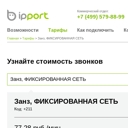
Коммерческий отдел:
+7 (499) 579-88-99
Возможности
Тарифы
Как подключить
К
Главная
>
Тарифы
> Занз, ФИКСИРОВАННАЯ СЕТЬ
Узнайте стоимость звонков
Для получения информации о стоимости звонка, пожалуйста, введите телефонный н
вы хотите позвонить или название города или страны
Занз, ФИКСИРОВАННАЯ СЕТЬ
Код: +211
77.28
руб./мин.