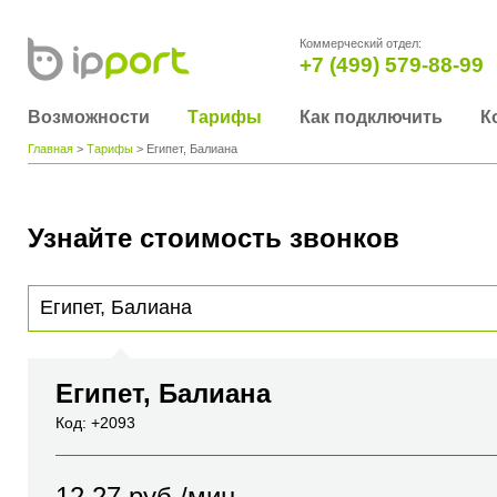
Коммерческий отдел:
+7 (499) 579-88-99
Возможности
Тарифы
Как подключить
К
Главная
>
Тарифы
> Египет, Балиана
Узнайте стоимость звонков
Для получения информации о стоимости звонка, пожалуйста, введите телефонный н
вы хотите позвонить или название города или страны
Египет, Балиана
Код: +2093
12.27
руб./мин.