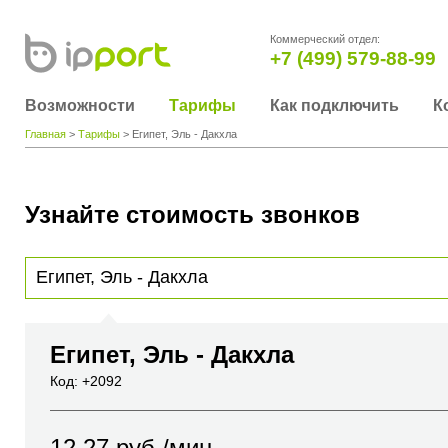
Коммерческий отдел:
+7 (499) 579-88-99
Возможности
Тарифы
Как подключить
К
Главная
>
Тарифы
> Египет, Эль - Дакхла
Узнайте стоимость звонков
Для получения информации о стоимости звонка, пожалуйста, введите телефонный н
вы хотите позвонить или название города или страны
Египет, Эль - Дакхла
Код: +2092
12.27
руб./мин.