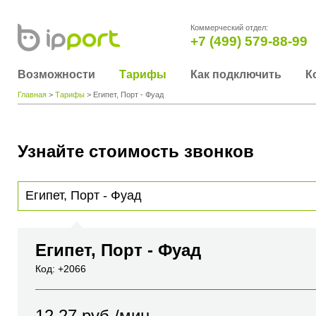
Коммерческий отдел:
+7 (499) 579-88-99
Возможности
Тарифы
Как подключить
К
Главная
>
Тарифы
> Египет, Порт - Фуад
Узнайте стоимость звонков
Для получения информации о стоимости звонка, пожалуйста, введите телефонный н
вы хотите позвонить или название города или страны
Египет, Порт - Фуад
Код: +2066
12.27
руб./мин.