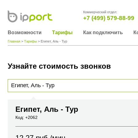
Коммерческий отдел:
+7 (499) 579-88-99
Возможности
Тарифы
Как подключить
К
Главная
>
Тарифы
> Египет, Аль - Тур
Узнайте стоимость звонков
Для получения информации о стоимости звонка, пожалуйста, введите телефонный н
вы хотите позвонить или название города или страны
Египет, Аль - Тур
Код: +2062
12.27
руб./мин.