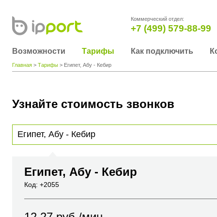
Коммерческий отдел:
+7 (499) 579-88-99
Возможности
Тарифы
Как подключить
К
Главная
>
Тарифы
> Египет, Абу - Кебир
Узнайте стоимость звонков
Для получения информации о стоимости звонка, пожалуйста, введите телефонный н
вы хотите позвонить или название города или страны
Египет, Абу - Кебир
Код: +2055
12.27
руб./мин.