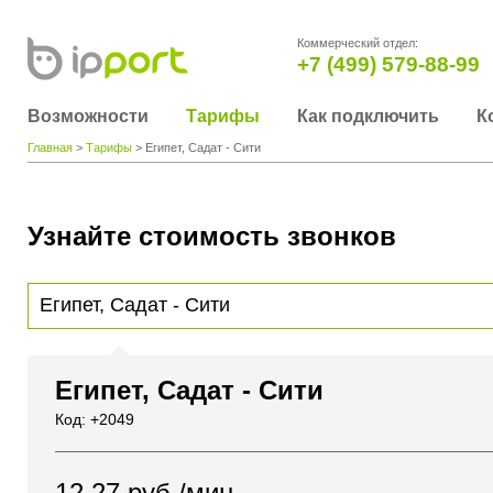
Коммерческий отдел:
+7 (499) 579-88-99
Возможности
Тарифы
Как подключить
К
Главная
>
Тарифы
> Египет, Садат - Сити
Узнайте стоимость звонков
Для получения информации о стоимости звонка, пожалуйста, введите телефонный н
вы хотите позвонить или название города или страны
Египет, Садат - Сити
Код: +2049
12.27
руб./мин.