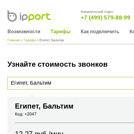
Коммерческий отдел:
+7 (499) 579-88-99
Возможности
Тарифы
Как подключить
К
Главная
>
Тарифы
> Египет, Бальтим
Узнайте стоимость звонков
Для получения информации о стоимости звонка, пожалуйста, введите телефонный н
вы хотите позвонить или название города или страны
Египет, Бальтим
Код: +2047
12.27
руб./мин.