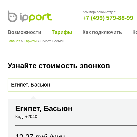
Коммерческий отдел:
+7 (499) 579-88-99
Возможности
Тарифы
Как подключить
К
Главная
>
Тарифы
> Египет, Басьюн
Узнайте стоимость звонков
Для получения информации о стоимости звонка, пожалуйста, введите телефонный н
вы хотите позвонить или название города или страны
Египет, Басьюн
Код: +2040
12.27
руб./мин.