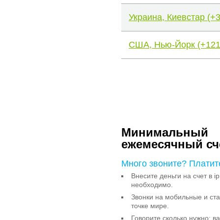
Украина, Киевстар (+
США, Нью-Йорк (+121
Минимальный
ежемесячный сч
Много звоните? Платит
Внесите деньги на счет в ip
необходимо.
Звонки на мобильные и с
точке мире.
Говорите сколько нужно: в