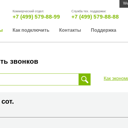
We
Коммерческий отдел:
Служба тех. поддержки:
+7 (499) 579-88-99
+7 (499) 579-88-88
ы
Как подключить
Контакты
Поддержка
.
ть звонков
Как эконом
 звонка, пожалуйста, введите телефонный номер на который
да или страны
 сот.