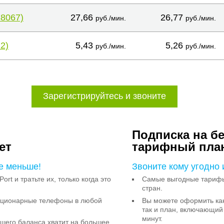
38067)
27,66
26,77
руб./мин.
руб./мин.
2)
5,43
5,26
руб./мин.
руб./мин.
Зарегистрируйтесь и звоните
Подписка на б
ет
тарифный пла
е меньше!
Звоните кому угодно 
Port и тратьте их, только когда это
Самые выгодные тарифы 
стран.
тационарные телефоны в любой
Вы можете оформить как
так и план, включающий
минут.
ашего баланса хватит на большее,