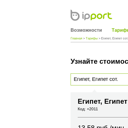
Возможности
Тариф
Главная
>
Тарифы
> Египет, Египет сот
Узнайте стоимос
Для получения информации о стоимости
вы хотите позвонить или название горо
Египет, Египет
Код: +2011
13.58
руб./мин.