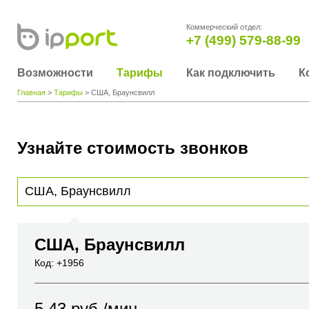
Коммерческий отдел:
+7 (499) 579-88-99
Возможности
Тарифы
Как подключить
К
Главная
>
Тарифы
> США, Браунсвилл
Узнайте стоимость звонков
Для получения информации о стоимости звонка, пожалуйста, введите телефонный н
вы хотите позвонить или название города или страны
США, Браунсвилл
Код: +1956
5.43
руб./мин.