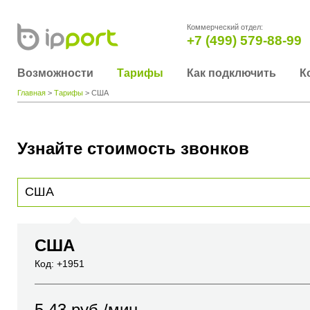
Коммерческий отдел:
+7 (499) 579-88-99
Возможности
Тарифы
Как подключить
К
Главная
>
Тарифы
> США
Узнайте стоимость звонков
Для получения информации о стоимости звонка, пожалуйста, введите телефонный н
вы хотите позвонить или название города или страны
США
Код: +1951
5.43
руб./мин.