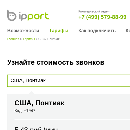
Коммерческий отдел:
+7 (499) 579-88-99
Возможности
Тарифы
Как подключить
К
Главная
>
Тарифы
> США, Понтиак
Узнайте стоимость звонков
Для получения информации о стоимости звонка, пожалуйста, введите телефонный н
вы хотите позвонить или название города или страны
США, Понтиак
Код: +1947
5.43
руб./мин.