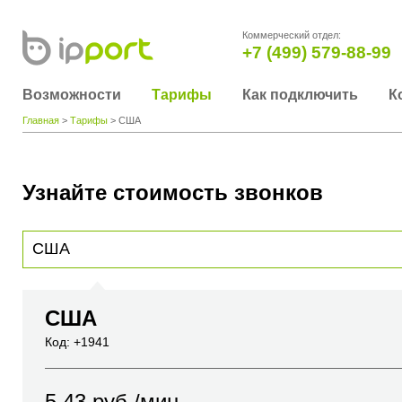
Коммерческий отдел:
+7 (499) 579-88-99
Возможности
Тарифы
Как подключить
К
Главная
>
Тарифы
> США
Узнайте стоимость звонков
Для получения информации о стоимости звонка, пожалуйста, введите телефонный н
вы хотите позвонить или название города или страны
США
Код: +1941
5.43
руб./мин.