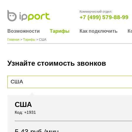
Коммерческий отдел:
+7 (499) 579-88-99
Возможности
Тарифы
Как подключить
К
Главная
>
Тарифы
> США
Узнайте стоимость звонков
Для получения информации о стоимости звонка, пожалуйста, введите телефонный н
вы хотите позвонить или название города или страны
США
Код: +1931
5.43
руб./мин.