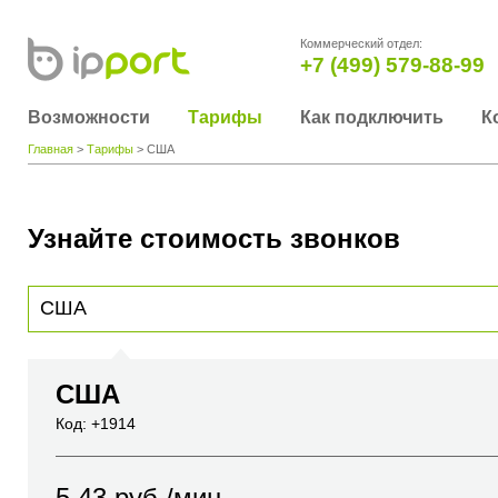
Коммерческий отдел:
+7 (499) 579-88-99
Возможности
Тарифы
Как подключить
К
Главная
>
Тарифы
> США
Узнайте стоимость звонков
Для получения информации о стоимости звонка, пожалуйста, введите телефонный н
вы хотите позвонить или название города или страны
США
Код: +1914
5.43
руб./мин.