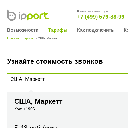
Коммерческий отдел:
+7 (499) 579-88-99
Возможности
Тарифы
Как подключить
К
Главная
>
Тарифы
> США, Маркетт
Узнайте стоимость звонков
Для получения информации о стоимости звонка, пожалуйста, введите телефонный н
вы хотите позвонить или название города или страны
США, Маркетт
Код: +1906
5.43
руб./мин.