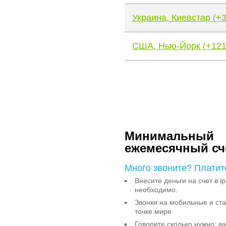
Украина, Киевстар (+
США, Нью-Йорк (+121
Минимальный
ежемесячный сч
Много звоните? Платит
Внесите деньги на счет в ip
необходимо.
Звонки на мобильные и с
точке мире.
Говорите сколько нужно: в