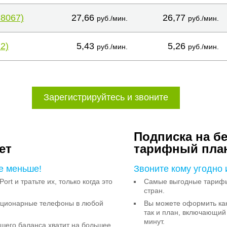
38067)
27,66
26,77
руб./мин.
руб./мин.
2)
5,43
5,26
руб./мин.
руб./мин.
Зарегистрируйтесь и звоните
Подписка на б
ет
тарифный пла
е меньше!
Звоните кому угодно 
Port и тратьте их, только когда это
Самые выгодные тарифы 
стран.
тационарные телефоны в любой
Вы можете оформить как
так и план, включающий
минут.
ашего баланса хватит на большее,