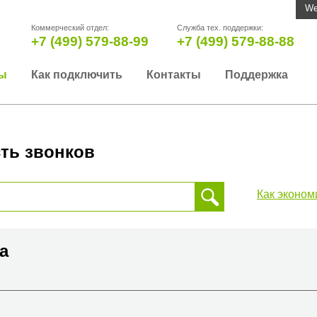
We
Коммерческий отдел:
Служба тех. поддержки:
+7 (499) 579-88-99
+7 (499) 579-88-88
ы
Как подключить
Контакты
Поддержка
ть звонков
Как эконом
 звонка, пожалуйста, введите телефонный номер на который
да или страны
ра