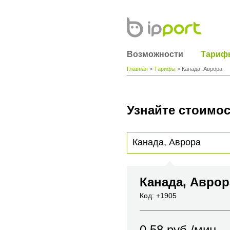
Возможности
Тариф
Главная
>
Тарифы
> Канада, Аврора
Узнайте стоимос
Для получения информации о стоимости
вы хотите позвонить или название горо
Канада, Авро
Код: +1905
0.58
руб./мин.