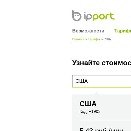
Возможности
Тариф
Главная
>
Тарифы
> США
Узнайте стоимос
Для получения информации о стоимости
вы хотите позвонить или название горо
США
Код: +1903
5.43
руб./мин.