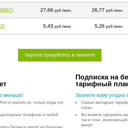
38067)
27,66
26,77
руб./мин.
руб./мин.
2)
5,43
5,26
руб./мин.
руб./мин.
Зарегистрируйтесь и звоните
Подписка на б
ет
тарифный пла
е меньше!
Звоните кому угодно 
Port и тратьте их, только когда это
Самые выгодные тарифы 
стран.
тационарные телефоны в любой
Вы можете оформить как
так и план, включающий
минут.
ашего баланса хватит на большее,