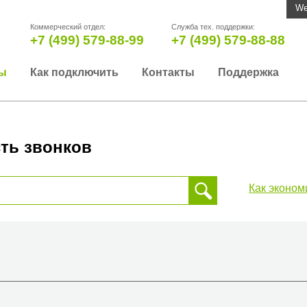
We
Коммерческий отдел:
Служба тех. поддержки:
+7 (499) 579-88-99
+7 (499) 579-88-88
ы
Как подключить
Контакты
Поддержка
ть звонков
Как эконом
 звонка, пожалуйста, введите телефонный номер на который
да или страны