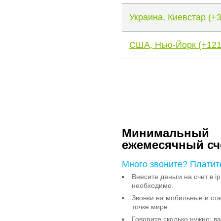
Украина, Киевстар (+
США, Нью-Йорк (+121
Минимальный
ежемесячный сч
Много звоните? Платит
Внесите деньги на счет в ip
необходимо.
Звонки на мобильные и с
точке мире.
Говорите сколько нужно: в