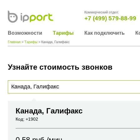
Коммерческий отдел:
+7 (499) 579-88-99
Возможности
Тарифы
Как подключить
К
Главная
>
Тарифы
> Канада, Галифакс
Узнайте стоимость звонков
Для получения информации о стоимости звонка, пожалуйста, введите телефонный н
вы хотите позвонить или название города или страны
Канада, Галифакс
Код: +1902
0.58
руб./мин.