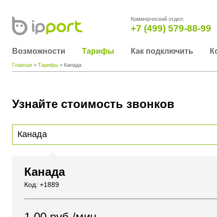
Коммерческий отдел:
+7 (499) 579-88-99
Возможности
Тарифы
Как подключить
К
Главная
>
Тарифы
> Канада
Узнайте стоимость звонков
Для получения информации о стоимости звонка, пожалуйста, введите телефонный н
вы хотите позвонить или название города или страны
Канада
Код: +1889
1.00
руб./мин.