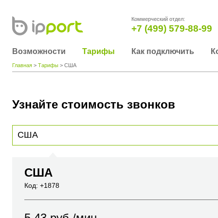
Коммерческий отдел:
+7 (499) 579-88-99
Возможности
Тарифы
Как подключить
К
Главная
>
Тарифы
> США
Узнайте стоимость звонков
Для получения информации о стоимости звонка, пожалуйста, введите телефонный н
вы хотите позвонить или название города или страны
США
Код: +1878
5.43
руб./мин.