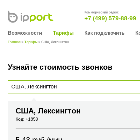
Коммерческий отдел:
+7 (499) 579-88-99
Возможности
Тарифы
Как подключить
К
Главная
>
Тарифы
> США, Лексингтон
Узнайте стоимость звонков
Для получения информации о стоимости звонка, пожалуйста, введите телефонный н
вы хотите позвонить или название города или страны
США, Лексингтон
Код: +1859
5.43
руб./мин.