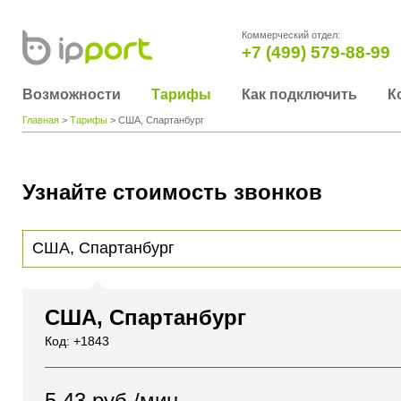
Коммерческий отдел:
+7 (499) 579-88-99
Возможности
Тарифы
Как подключить
К
Главная
>
Тарифы
> США, Спартанбург
Узнайте стоимость звонков
Для получения информации о стоимости звонка, пожалуйста, введите телефонный н
вы хотите позвонить или название города или страны
США, Спартанбург
Код: +1843
5.43
руб./мин.