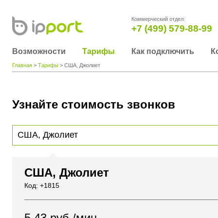
Коммерческий отдел:
+7 (499) 579-88-99
Возможности
Тарифы
Как подключить
К
Главная
>
Тарифы
> США, Джолиет
Узнайте стоимость звонков
Для получения информации о стоимости звонка, пожалуйста, введите телефонный н
вы хотите позвонить или название города или страны
США, Джолиет
Код: +1815
5.43
руб./мин.