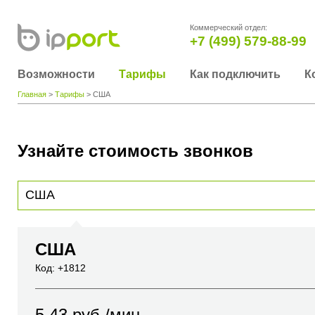
Коммерческий отдел:
+7 (499) 579-88-99
Возможности
Тарифы
Как подключить
К
Главная
>
Тарифы
> США
Узнайте стоимость звонков
Для получения информации о стоимости звонка, пожалуйста, введите телефонный н
вы хотите позвонить или название города или страны
США
Код: +1812
5.43
руб./мин.