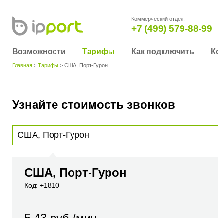
Коммерческий отдел:
+7 (499) 579-88-99
Возможности
Тарифы
Как подключить
К
Главная
>
Тарифы
> США, Порт-Гурон
Узнайте стоимость звонков
Для получения информации о стоимости звонка, пожалуйста, введите телефонный н
вы хотите позвонить или название города или страны
США, Порт-Гурон
Код: +1810
5.43
руб./мин.