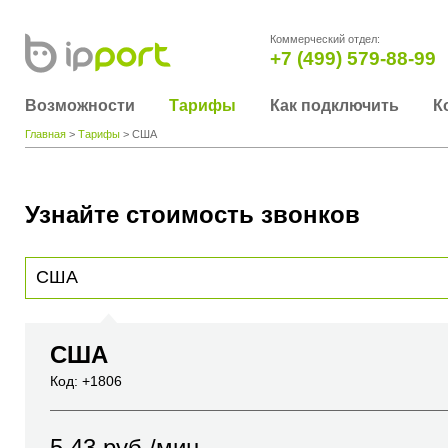
Коммерческий отдел:
+7 (499) 579-88-99
Возможности
Тарифы
Как подключить
К
Главная
>
Тарифы
> США
Узнайте стоимость звонков
Для получения информации о стоимости звонка, пожалуйста, введите телефонный н
вы хотите позвонить или название города или страны
США
Код: +1806
5.43
руб./мин.