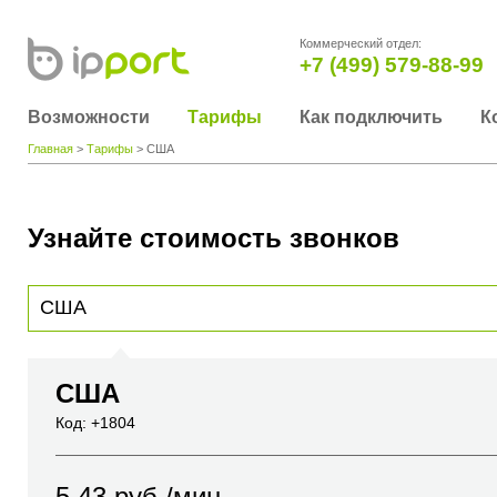
Коммерческий отдел:
+7 (499) 579-88-99
Возможности
Тарифы
Как подключить
К
Главная
>
Тарифы
> США
Узнайте стоимость звонков
Для получения информации о стоимости звонка, пожалуйста, введите телефонный н
вы хотите позвонить или название города или страны
США
Код: +1804
5.43
руб./мин.