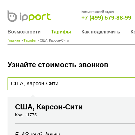
Коммерческий отдел:
+7 (499) 579-88-99
Возможности
Тарифы
Как подключить
К
Главная
>
Тарифы
> США, Карсон-Сити
Узнайте стоимость звонков
Для получения информации о стоимости звонка, пожалуйста, введите телефонный н
вы хотите позвонить или название города или страны
США, Карсон-Сити
Код: +1775
5.43
руб./мин.