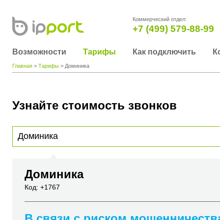
Коммерческий отдел:
+7 (499) 579-88-99
Возможности
Тарифы
Как подключить
К
Главная
>
Тарифы
> Доминика
Узнайте стоимость звонков
Для получения информации о стоимости звонка, пожалуйста, введите телефонный н
вы хотите позвонить или название города или страны
Доминика
Код: +1767
В связи с риском мошенничеств