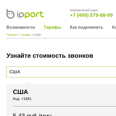
Коммерческий отдел:
+7 (499) 579-88-99
Возможности
Тарифы
Как подключить
К
Главная
>
Тарифы
> США
Узнайте стоимость звонков
Для получения информации о стоимости звонка, пожалуйста, введите телефонный н
вы хотите позвонить или название города или страны
США
Код: +1681
5.43
руб./мин.