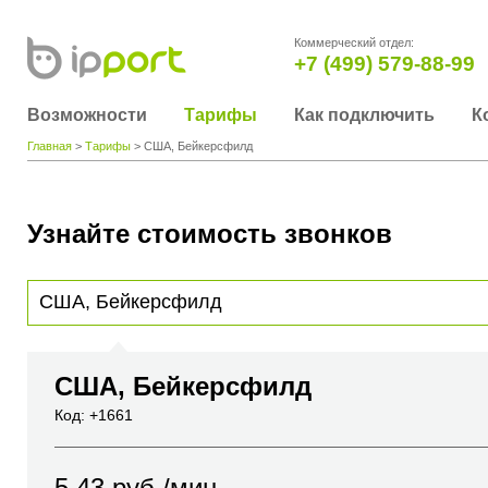
Коммерческий отдел:
+7 (499) 579-88-99
Возможности
Тарифы
Как подключить
К
Главная
>
Тарифы
> США, Бейкерсфилд
Узнайте стоимость звонков
Для получения информации о стоимости звонка, пожалуйста, введите телефонный н
вы хотите позвонить или название города или страны
США, Бейкерсфилд
Код: +1661
5.43
руб./мин.