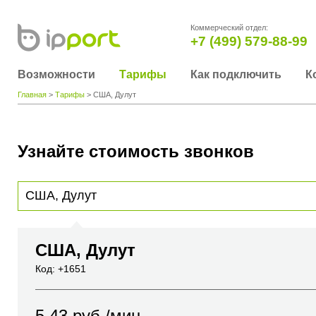
Коммерческий отдел:
+7 (499) 579-88-99
Возможности
Тарифы
Как подключить
К
Главная
>
Тарифы
> США, Дулут
Узнайте стоимость звонков
Для получения информации о стоимости звонка, пожалуйста, введите телефонный н
вы хотите позвонить или название города или страны
США, Дулут
Код: +1651
5.43
руб./мин.