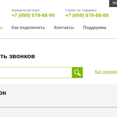
We
Коммерческий отдел:
Служба тех. поддержки:
+7 (499) 579-88-99
+7 (499) 579-88-88
ы
Как подключить
Контакты
Поддержка
ть звонков
Как эконом
 звонка, пожалуйста, введите телефонный номер на который
да или страны
сон