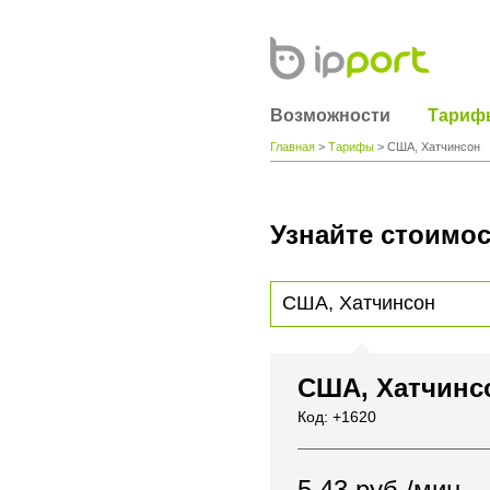
Возможности
Тариф
Главная
>
Тарифы
> США, Хатчинсон
Узнайте стоимос
Для получения информации о стоимости
вы хотите позвонить или название горо
США, Хатчин
Код: +1620
5.43
руб./мин.