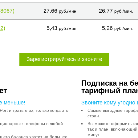
38067)
27,66
26,77
руб./мин.
руб./мин.
2)
5,43
5,26
руб./мин.
руб./мин.
Зарегистрируйтесь и звоните
Подписка на б
ет
тарифный пла
е меньше!
Звоните кому угодно 
Port и тратьте их, только когда это
Самые выгодные тарифы 
стран.
тационарные телефоны в любой
Вы можете оформить как
так и план, включающий
минут.
ашего баланса хватит на большее,