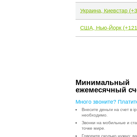
Украина, Киевстар (+
США, Нью-Йорк (+121
Минимальный
ежемесячный сч
Много звоните? Платит
Внесите деньги на счет в ip
необходимо.
Звонки на мобильные и с
точке мире.
Говорите сколько нужно: в