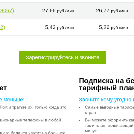
38067)
27,66
26,77
руб./мин.
руб./мин.
2)
5,43
5,26
руб./мин.
руб./мин.
Зарегистрируйтесь и звоните
Подписка на б
ет
тарифный пла
е меньше!
Звоните кому угодно 
Port и тратьте их, только когда это
Самые выгодные тарифы 
стран.
тационарные телефоны в любой
Вы можете оформить как
так и план, включающий
минут.
ашего баланса хватит на большее,