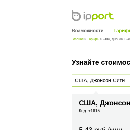
Возможности
Тариф
Главная
>
Тарифы
> США, Джонсон-Си
Узнайте стоимос
Для получения информации о стоимости
вы хотите позвонить или название горо
США, Джонсо
Код: +1615
5.43
руб./мин.