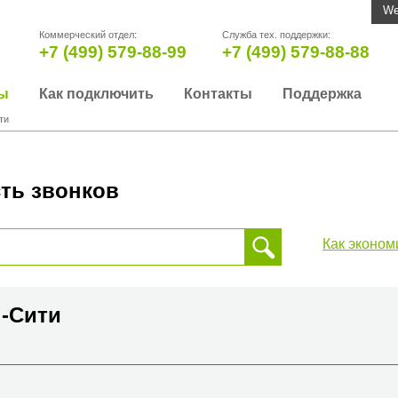
We
Коммерческий отдел:
Служба тех. поддержки:
+7 (499) 579-88-99
+7 (499) 579-88-88
ы
Как подключить
Контакты
Поддержка
ти
ть звонков
Как эконом
 звонка, пожалуйста, введите телефонный номер на который
да или страны
н-Сити