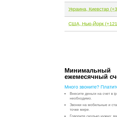
Украина, Киевстар (+
США, Нью-Йорк (+121
Минимальный
ежемесячный сч
Много звоните? Платит
Внесите деньги на счет в ip
необходимо.
Звонки на мобильные и с
точке мире.
Говорите сколько нужно: в