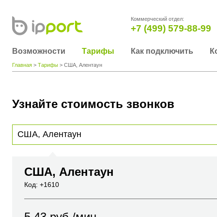
Коммерческий отдел:
+7 (499) 579-88-99
Возможности
Тарифы
Как подключить
К
Главная
>
Тарифы
> США, Алентаун
Узнайте стоимость звонков
Для получения информации о стоимости звонка, пожалуйста, введите телефонный н
вы хотите позвонить или название города или страны
США, Алентаун
Код: +1610
5.43
руб./мин.