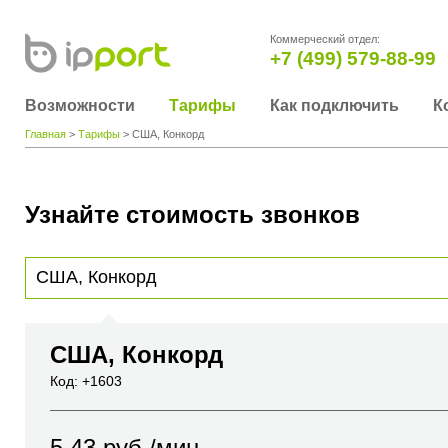
Коммерческий отдел:
+7 (499) 579-88-99
Возможности
Тарифы
Как подключить
К
Главная
>
Тарифы
> США, Конкорд
Узнайте стоимость звонков
Для получения информации о стоимости звонка, пожалуйста, введите телефонный н
вы хотите позвонить или название города или страны
США, Конкорд
Код: +1603
5.43
руб./мин.