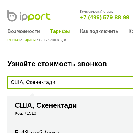
Коммерческий отдел:
+7 (499) 579-88-99
Возможности
Тарифы
Как подключить
К
Главная
>
Тарифы
> США, Скенектади
Узнайте стоимость звонков
Для получения информации о стоимости звонка, пожалуйста, введите телефонный н
вы хотите позвонить или название города или страны
США, Скенектади
Код: +1518
5.43
руб./мин.