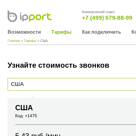
Коммерческий отдел:
+7 (499) 579-88-99
Возможности
Тарифы
Как подключить
К
Главная
>
Тарифы
> США
Узнайте стоимость звонков
Для получения информации о стоимости звонка, пожалуйста, введите телефонный н
вы хотите позвонить или название города или страны
США
Код: +1475
5.43
руб./мин.