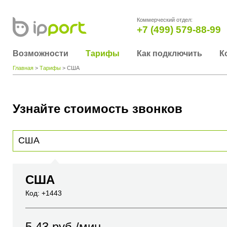
Коммерческий отдел:
+7 (499) 579-88-99
Возможности
Тарифы
Как подключить
К
Главная
>
Тарифы
> США
Узнайте стоимость звонков
Для получения информации о стоимости звонка, пожалуйста, введите телефонный н
вы хотите позвонить или название города или страны
США
Код: +1443
5.43
руб./мин.