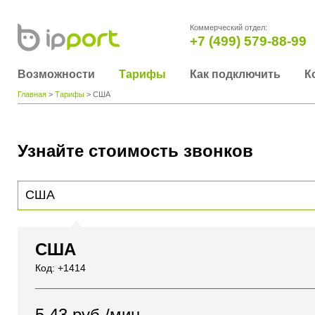
Коммерческий отдел:
+7 (499) 579-88-99
Возможности
Тарифы
Как подключить
К
Главная
>
Тарифы
> США
Узнайте стоимость звонков
Для получения информации о стоимости звонка, пожалуйста, введите телефонный н
вы хотите позвонить или название города или страны
США
Код: +1414
5.43
руб./мин.